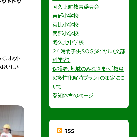
ホットドッ
阿久比町教育委員会
東部小学校
英比小学校
南部小学校
阿久比中学校
２４時間子供ＳＯＳダイヤル（文部
て、ホット
科学省）
のおいしさ
保護者、地域のみなさまへ「教員
の多忙化解消プラン」の策定につ
いて
愛知体育のページ
RSS