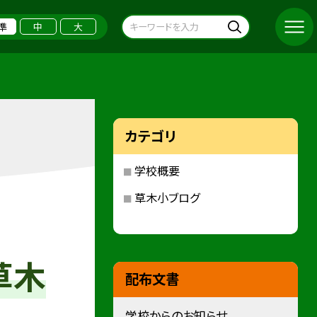
準
中
大
カテゴリ
学校概要
草木小ブログ
草木
配布文書
学校からのお知らせ