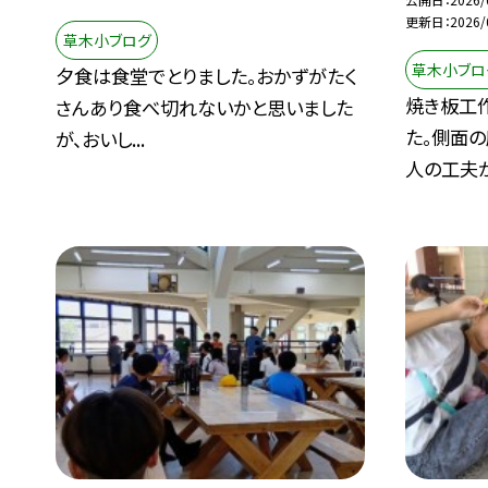
更新日
2026/
草木小ブログ
草木小ブロ
夕食は食堂でとりました。おかずがたく
焼き板工
さんあり食べ切れないかと思いました
た。側面
が、おいし...
人の工夫が.