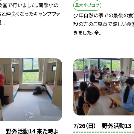
食堂で行いました。南部小の
草木小ブログ
ちと仲良くなったキャンプファ
少年自然の家での最後の食
..
設の方のご厚意で涼しい食
きました。全...
7/26（日） 野外活動1
日） 野外活動14 来た時よ