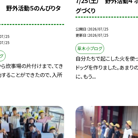
7/25（土） 野外活動４ 
土） 野外活動５のんびりタ
グづくり
公開日
2026/07/25
更新日
2026/07/25
07/25
07/25
草木小ブログ
グ
自分たちで起こした火を使っ
から炊事場の片付けまで、てき
ドッグを作りました。あまり
動することができたので、入所
に、もう...