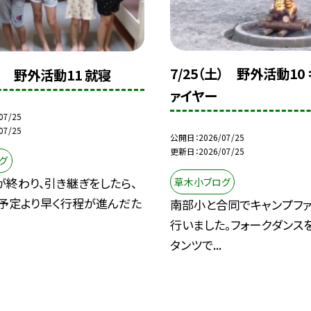
7/25（土） 野外活動10
土） 野外活動11 就寝
ァイヤー
07/25
07/25
公開日
2026/07/25
更新日
2026/07/25
グ
終わり、引き継ぎをしたら、
草木小ブログ
。予定より早く行程が進んだた
南部小と合同でキャンプフ
行いました。フォークダンスを
タンツで...