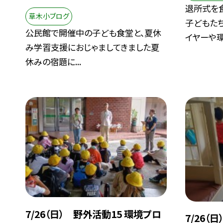
退所式を
草木小ブログ
子どもた
公民館で開催中の子ども食堂と、夏休
イヤーや環.
み学習支援におじゃましてきました夏
休みの宿題に...
7/26（日） 野外活動15 環境プロ
7/26（