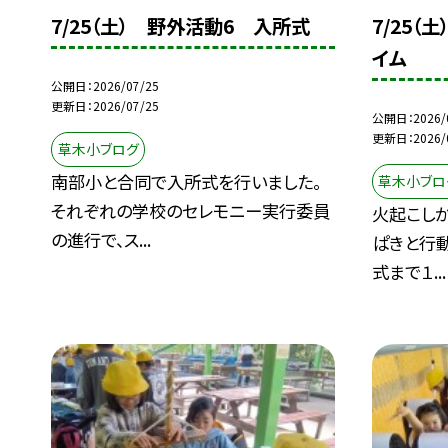
7/25（土） 野外活動6 入所式
7/25（
イム
公開日
2026/07/25
更新日
2026/07/25
公開日
2026/
更新日
2026/
草木小ブログ
南部小と合同で入所式を行いました。
草木小ブロ
それぞれの学校のセレモニー実行委員
火起こし
の進行で、ス...
ぱきと行
式まで１...