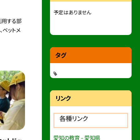
予定はありません
利用する部
、ベットメ
タグ
リンク
各種リンク
愛知の教育 - 愛知県