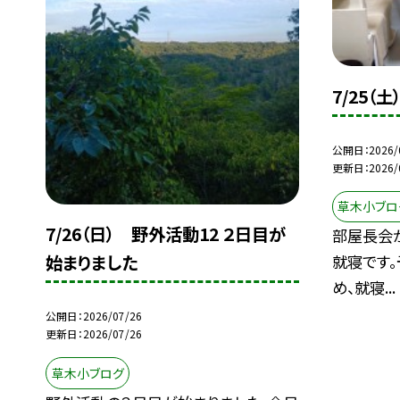
7/25（
公開日
2026/
更新日
2026/
草木小ブロ
7/26（日） 野外活動12 ２日目が
部屋長会が
始まりました
就寝です
め、就寝...
公開日
2026/07/26
更新日
2026/07/26
草木小ブログ