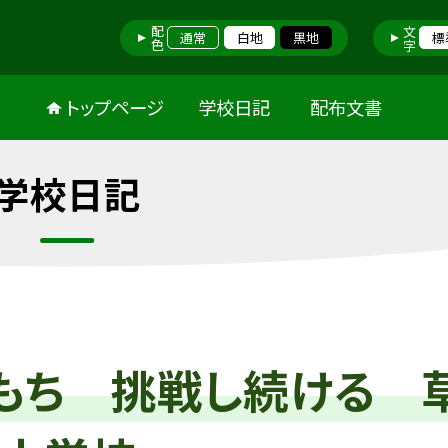
配色
文字
通常
白地
黒地
標
トップページ
学校日記
配布文書
学校日記
もち 挑戦し続ける 