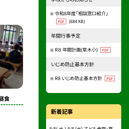
令和8年度「相談窓口紹介」
(684 KB)
PDF
年間行事予定
R８ 年間計画(草木小)
PDF
いじめ防止基本方針
R8 いじめ防止基本方針
PDF
 昼食
新着記事
8/5( 水 ) 8/5（水）子ども食堂・夏