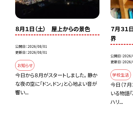
８月１日（土） 屋上からの景色
７月３１
界
公開日
2026/08/01
更新日
2026/08/01
公開日
2026/
更新日
2026/
お知らせ
今日から８月がスタートしました。 静か
学校生活
な夜の空に「ドン、ドン」と心地よい音が
今日（７月
響い...
いる物語『
ハリ...