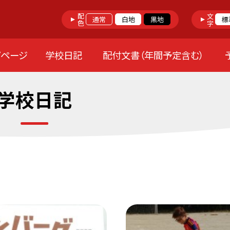
配色
文字
通常
白地
黒地
標
プページ
学校日記
配付文書（年間予定含む）
学校日記