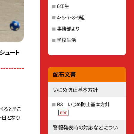
6年生
4・5・7・8・9組
事務部より
学校生活
！シュート
配布文書
いじめ防止基本方針
R8 いじめ防止基本方針
べるとそこ
PDF
一日となり
警報発表時の対応などについ