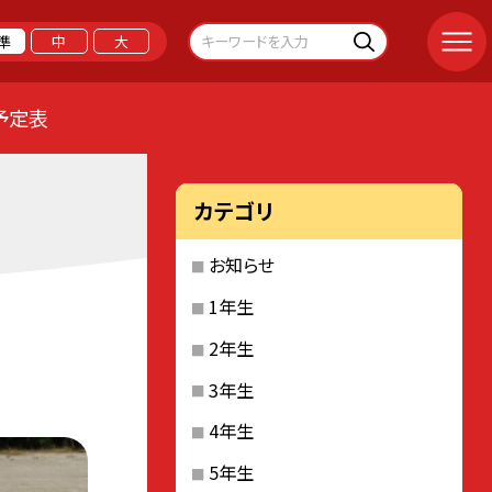
準
中
大
予定表
カテゴリ
お知らせ
1年生
2年生
3年生
4年生
5年生