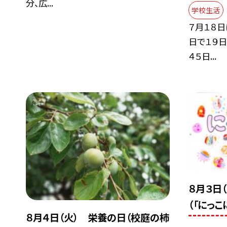
分、広...
学校生活
７月１８日
日で１９日
４５日...
８月３日
（「にっこ
８月４日（火） 栄養の日（校庭の柿