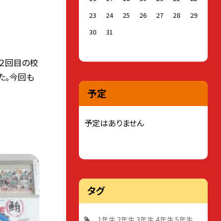
23
24
25
26
27
28
29
30
31
２回目の校
た。今回も
予定
予定はありません
タグ
1年生
2年生
3年生
4年生
5年生