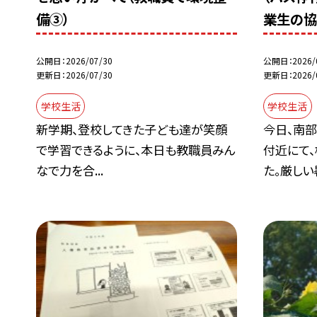
備③）
業生の協
公開日
2026/07/30
公開日
2026/
更新日
2026/07/30
更新日
2026/
学校生活
学校生活
新学期、登校してきた子ども達が笑顔
今日、南
で学習できるように、本日も教職員みん
付近にて
なで力を合...
た。厳しい暑