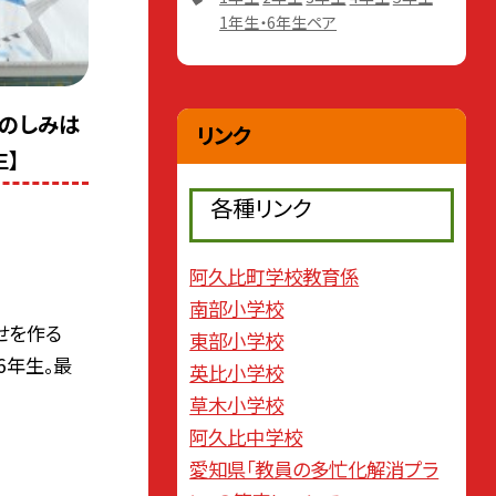
1年生・6年生ペア
たのしみは
リンク
生】
各種リンク
阿久比町学校教育係
南部小学校
せを作る
東部小学校
6年生。最
英比小学校
草木小学校
阿久比中学校
愛知県「教員の多忙化解消プラ