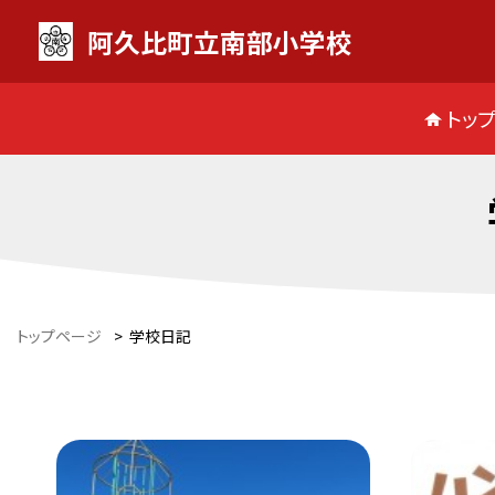
阿久比町立南部小学校
トッ
トップページ
>
学校日記