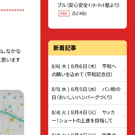
プル（安心安全ｲﾝﾀｰﾈｯﾄ塾より）
(52 KB)
PDF
新着記事
ね。なかな
と思います
8/6( 木 ) ８月６日（木） 平和へ
の願いを込めて（平和記念日）
8/5( 水 ) ８月５日（水） パン粉の
日（おいしいハンバーグづくり）
8/4( 火 ) ８月４日（火） サッカ
ー！シュートの上達を目指して