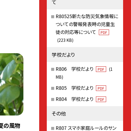
て
R80525新たな防災気象情報に
ついての警報発表時の児童生
徒の対応等について
PDF
(223 KB)
学校だより
R806 学校だより
(1
PDF
MB)
R805 学校だより
PDF
R804 学校だより
PDF
その他
も夏の風物
R807 スマホ家庭ルールのサン