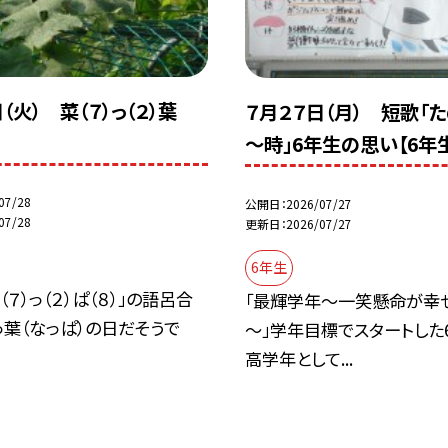
（火） 菜（７）っ（２）葉
７月２７日（月） 短歌「
～時」6年生の思い【6年
07/28
公開日
2026/07/27
07/28
更新日
2026/07/27
6年生
（７）っ（２）ぱ（８）」の語呂合
「最輝学年～一笑懸命が幸
葉（なっぱ）の日だそうで
～」学年目標でスタートした
高学年として...